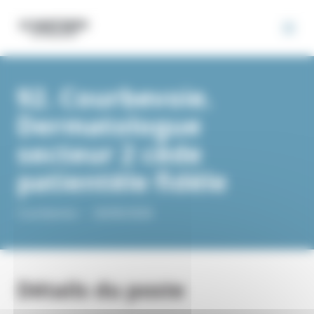
Panneau de gestion des cookies
92. Courbevoie.
Dermatologue
secteur 2 cède
patientèle fidèle
Courbevoie -
-
26/06/2026
Détails du poste