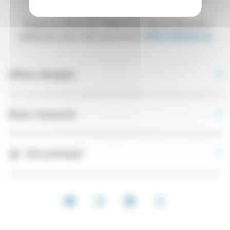
Toutes les offres de médecins et des professions
médicales avec notre partenaire
EMPLOIMédecin
Offres d’emploi
Nous contacter
Site principal