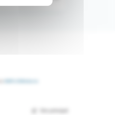
ire
EMPLOIMédecin
Site principal