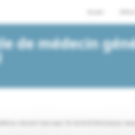
Accueil
Offres
èle de médecin géné
l
ffaires. Attractif. Sans loyer. Tél. 06.30.39.39.64 (laisser mes