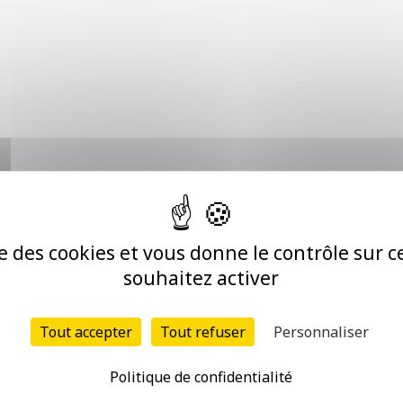
urraient vous intéresser
ise des cookies et vous donne le contrôle sur 
souhaitez activer
 GÉNÉRALISTE (H/F)
Tout accepter
Tout refuser
Personnaliser
/2025
Careiron” d’Uzès (30) propose, pour compléter son équipe 
Politique de confidentialité
 Contractuel, temps plein, – Médecin Généraliste – Rattach