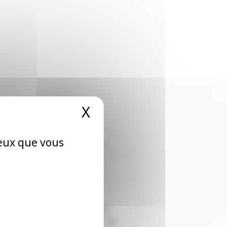
X
Masquer le bandeau
ceux que vous
du Pôle Médico-Thérapeutique :
é au Groupement Hospitalier de