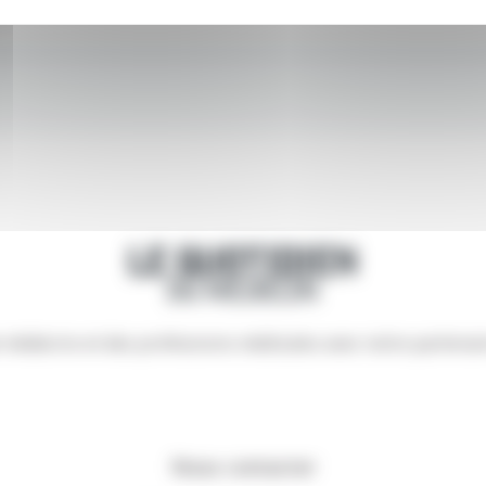
e médecins et des professions médicales avec notre partena
Nous contacter