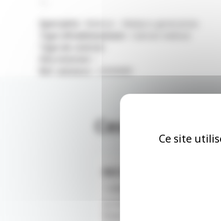
—
Spécialité
: Médical – Médecin généraliste
Type d’établissement
: Cabinet médical
Type de contrat
:
Site internet
: /
Ref. annonce
: 22500689
Ces offres po
Ce site util
RECHERCHE UN MÉDECIN
- Languedoc-Roussillon - 24/10
Le Centre Hospitalier “Le Mas 
Poste Praticien Hospitalier ou