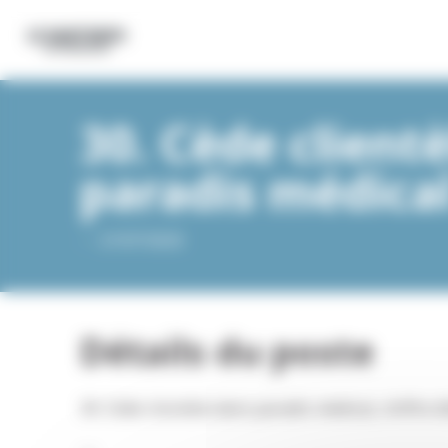
Panneau de gestion des cookies
30. Cède client
paradis médica
-
-
21/07/2025
Détails du poste
30. Cède clientèle dans paradis médical, chiffre d’a