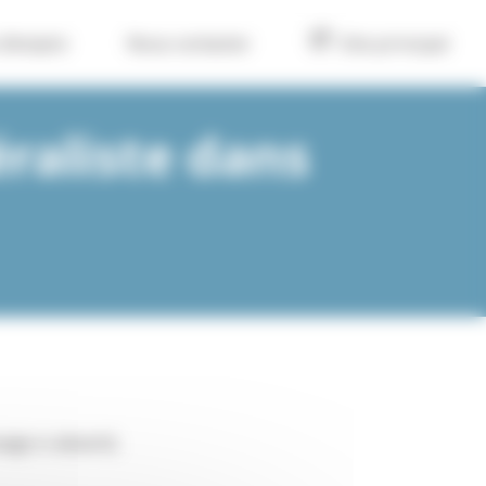
 d’emploi
Nous contacter
Site principal
raliste dans
sage si absent).