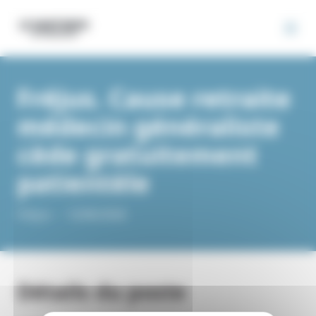
Panneau de gestion des cookies
Fréjus. Cause retraite
médecin généraliste
cède gratuitement
patientèle
Fréjus -
-
12/06/2026
Détails du poste