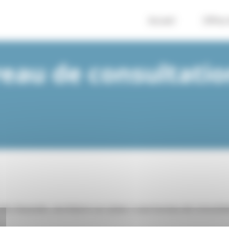
Accueil
Offres
reau de consultatio
de-chaussée, secrétaire sur place. Loue bureau de consulta