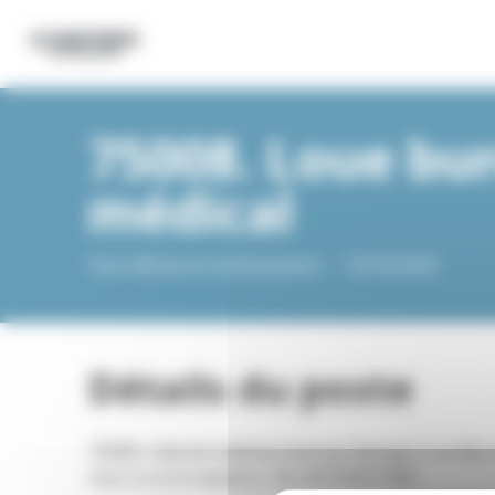
Panneau de gestion des cookies
75008. Loue bu
médical
Paris 8Eme Arrondissement -
-
10/10/2025
Détails du poste
75008. Cabinet médical Avenue George V, en Rez-
mois ou à la vacation. Tél. 06.75.66.74.60