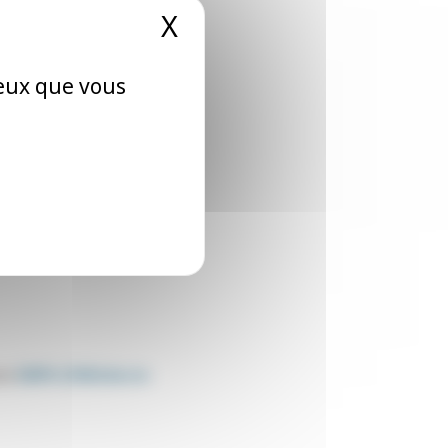
X
Masquer le bandeau
ceux que vous
ire
EMPLOIMédecin