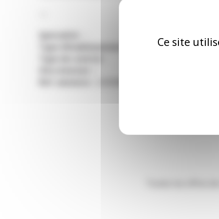
—
Spécialité
: –
Ce site util
Type d’établissement
: Cabinet médical
Type de contrat
:
Site internet
: /
Ref. annonce
: 22500867
Toutes les offres d