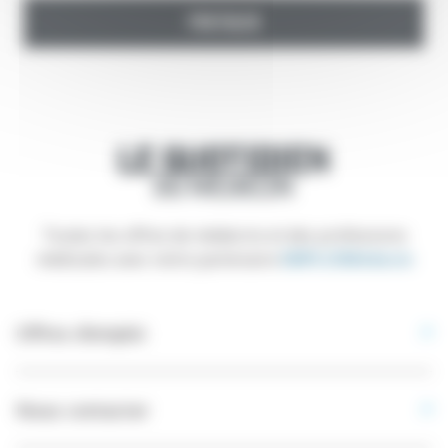
POSTULER
Toutes les offres de médecins et des professions
médicales avec notre partenaire
EMPLOIMédecin
Offres d’emploi
Nous contacter