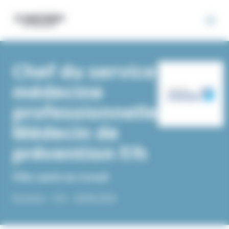
Panneau de gestion des cookies
Chef du service
médecine
professionnelle
Médecin de
prévention f/h
Pôle santé au travail
Rochelle -
CDI -
26/06/2026