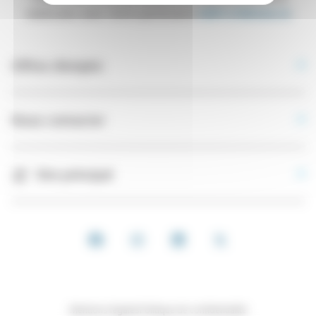
médicales avec notre partenaire
EMPLOIMédecin
Offres d’emploi
Nous contacter
Site principal
Mentions légales
Politique de confidentialité