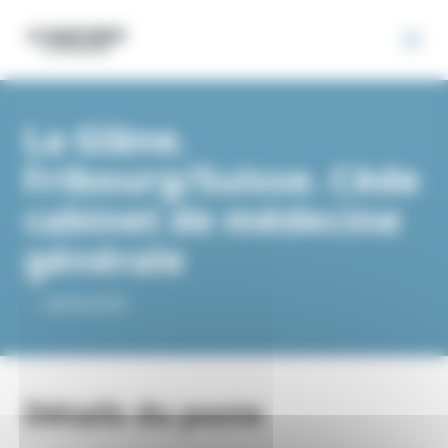
Panneau de gestion des cookies
La Glâne.
Fribourg/Suisse. Cède
cabinet de médecine
générale
-
-
26/09/2025
Détails du poste