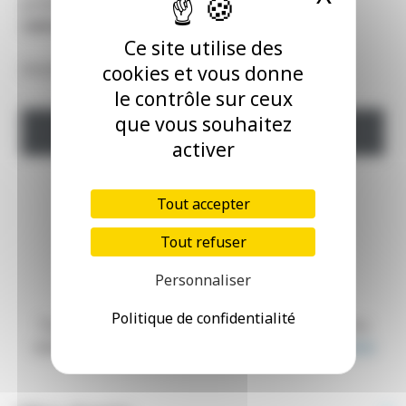
professionnel de 20m².
Tél. 06.63.12.32.39
valerie.kenizou@gmail.com
Ce site utilise des
Annonce numéro : 22501017
cookies et vous donne
le contrôle sur ceux
que vous souhaitez
POSTULER
activer
Tout accepter
Tout refuser
Personnaliser
Politique de confidentialité
Toutes les offres de médecins et des professions
médicales avec notre partenaire
EMPLOIMédecin