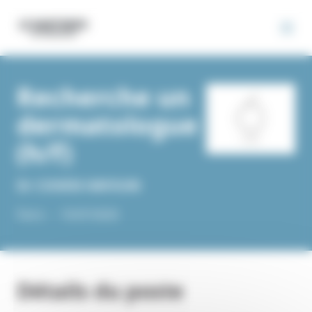
Panneau de gestion des cookies
Recherche un
dermatologue
(h/f)
Dr COHEN HAYOUN
Paris -
-
15/07/2025
Détails du poste