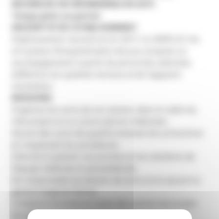
RECHERCHE UN INFIRMIER(E) DE (H/F)
Temps plein ou partiel
DESCRIPTIF DE L’ETABLISSEMENT
Etablissement reconstruit en 2017, le CMPR, 81 lits
et 6 places d’hospitalisation de jour, propose un
accompagnement auprès de personnes atteintes
d’affection du système nerveux et de l’appareil
locomoteur
MISSIONS
Organise les soins de son secteur dans le cadre du
rôle propre et sur prescriptions médicales
Assure des soins de qualité (relevant de sa fonction)
en respectant les procédures
Informe le patient, les proches et les membres de
l’équipe médicale et paramédicale
Est responsable du dossier de soins et en assure la
gestion (logiciel Osiris)
Collabore à la mise en place des actions de projets
de soins