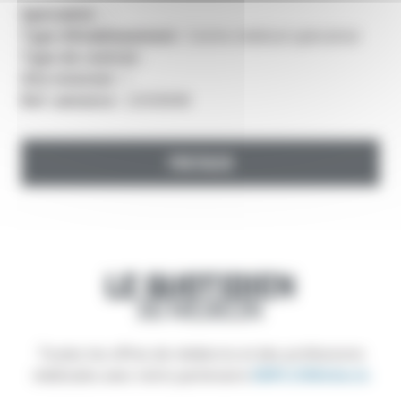
Spécialité
: –
Type d’établissement
: Centre médical spécialisé
Type de contrat
:
Site internet
: /
Ref. annonce
: 22500848
POSTULER
Toutes les offres de médecins et des professions
médicales avec notre partenaire
EMPLOIMédecin