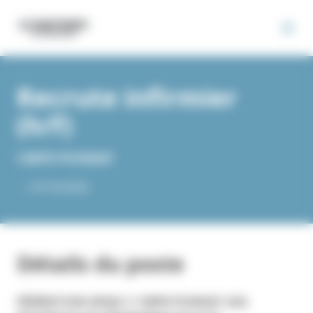
Panneau de gestion des cookies
Recrute infirmier
(h/f)
CMPR PIONSAT
-
-
07/10/2025
Détails du poste
FÉDÉRATION APAJH // CMPR PIONSAT (63)