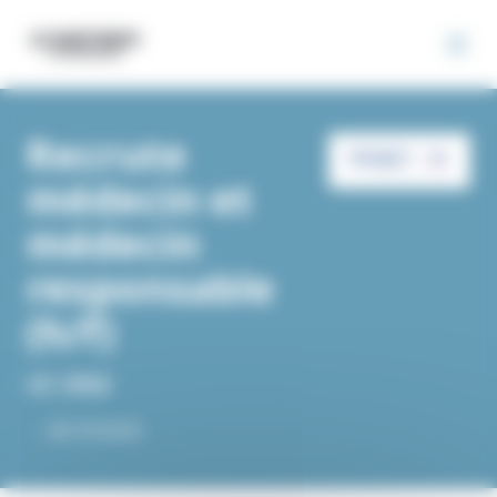
Panneau de gestion des cookies
Recrute
médecin et
médecin
responsable
(h/f)
UC-IRSA
-
-
06/10/2025