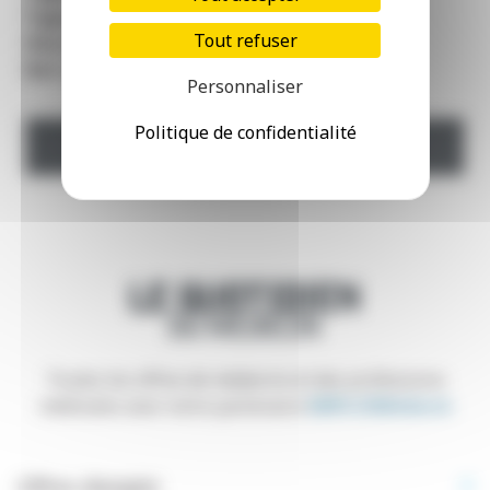
Type de contrat
: CDI
Tout refuser
Site internet
: /
Ref. annonce
: 22500721
Personnaliser
Politique de confidentialité
POSTULER
Toutes les offres de médecins et des professions
médicales avec notre partenaire
EMPLOIMédecin
Offres d’emploi