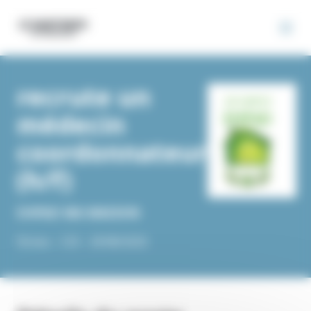
Panneau de gestion des cookies
recrute un
médecin
coordonnateur
(h/f)
EHPAD MA MAISON
Nimes -
CDI -
29/08/2025